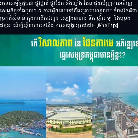
រចនាសម្ព័ន្ធដូចជា ផ្លូវថ្នល់ ផ្លូវដែក និងឃ្លាំង ដែលជួយជំរុញការអភិវឌ្ឍ
សេដ្ឋកិច្ចទាំងមូល។ ៥ ការឆ្លើយតបទៅនឹងគ្រោះមហន្តរាយ: កំពង់ផែគឺជា
ច្រកដ៏សំខាន់ ក្នុងការដឹកជញ្ជូន ស្បៀងអាហារ ទឹក ថ្នាំពេទ្យ និងប្រេង
ឥន្ធនៈ ដើម្បីឆ្លើយតបទៅនឹង ការសង្គ្រោះប្រជាជន [&hellip;]