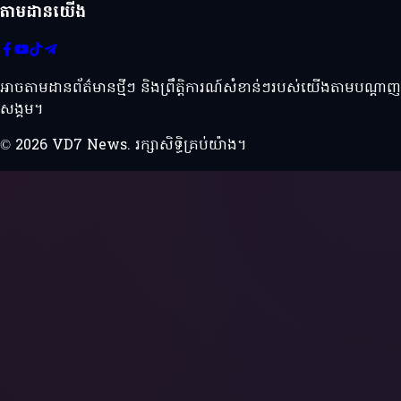
តាមដានយើង
អាចតាមដានព័ត៌មានថ្មីៗ និងព្រឹត្តិការណ៍សំខាន់ៗរបស់យើងតាមបណ្ដាញ
សង្គម។
© 2026 VD7 News. រក្សាសិទ្ធិគ្រប់យ៉ាង។