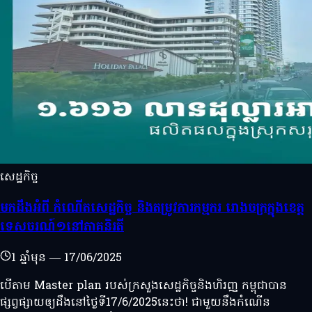
សេដ្ឋកិច្ច
មកដឹងអំពី កំណើតសេដ្ឋកិច្ច និងតម្រូវការកម្មករ រោងចក្រក្នុងខេត្ត
ទេសចរណ៍១នៅភាគនិរតី
1 ឆ្នាំមុន
—
17/06/2025
បើតាម Master plan របស់ក្រសួងសេដ្ឋកិច្ចនិងហិរញ្ញ កម្ពុជាបាន
ផ្សព្វផ្សាយឲ្យដឹងនៅថ្ងៃទី17/6/2025នេះថា! ជាមួយនឹងកំណើន