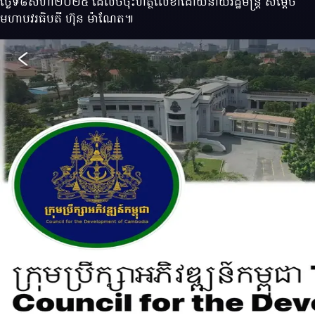
ថ្ងៃទី៨សីហា២០២៥ ដែលចចុះហត្ថលេខាដោយនាយរដ្ឋមន្ត្រី សម្តេច
មហាបវរធិបតី ហ៊ុន ម៉ាណែត៕