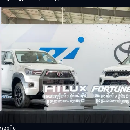
សេដ្ឋកិច្ច