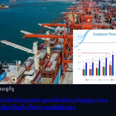
សេដ្ឋកិច្ច
កំណើនទំនិញកុងតាន័រ ឆ្លងកាត់កំពង់ផែស្វយ័តក្រុងព្រះសីហនុ
កើនទ្បើងលើសពី២៩% កាលពីឆ្នាំ២០២៤