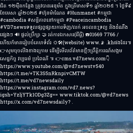
ជិត ១២ម៉ឺនកន្លែង ត្រូវបានអនុម័ត ក្នុងត្រីមាសទី១ ឆ្នាំ២០២៥ ។ ថ្ងៃទី៩
ខែមេសា ឆ្នាំ២០២៥ #ហ៊ុនម៉ាណែត #Hunmanet #កម្ពុជា
#cambodia #សន្តិភាពនៅកម្ពុជា #Peaceincambodia
#VD7newsទទួលផ្សព្វផ្សាយការទិញ/លក់ អចលន:ទ្រព្យ និងដំណឹង
ផ្សេងៗ 🔊 ផ្តល់ប្រឹក្សា 🤝 រត់ការឯកសារ(ដីធ្លី) ☎️01669 7766 /
ហើយក៏មានរៀបចំគេហទំព័រ ⚙️🛠️(website) www.📡 .khផងដែរ៕
👉សូមចុចលីងខាងក្រោម ដើម្បីមើលព័ត៌មានថ្មីៗព្រឹត្តិការណ៍សង្គម
សេដ្ឋកិច្ច វប្បធម៌ ប្រពៃណី ៕ 👉cms.vd7news.com👇
https://www.youtube.com/@vd7newstv540
https://t.me/+TK3S5nRknpivCMTW
https://t.me/vd7newsdaily
https://www.instagram.com/vd7.news?
igsh=YzljYTk1ODg3Zg== www.tiktok.com/@vd7news
https://x.com/vd7newsdaily? .