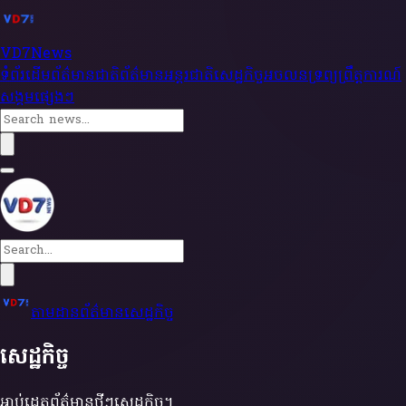
V
D
7
News
ទំព័រដើម
ព័ត៌មានជាតិ
ព័ត៌មានអន្តរជាតិ
សេដ្ឋកិច្ច
អចលនទ្រព្យ
ព្រឹត្តការណ៍
សង្គម
ផ្សេងៗ
ទំព័រដើម
ព័ត៌មានជាតិ
ព័ត៌មានអន្តរជាតិ
សេដ្ឋកិច្ច
អចលនទ្រព្យ
ព្រឹត្តការណ៍
តាមដានព័ត៌មានសេដ្ឋកិច្ច
សង្គម
ផ្សេងៗ
សេដ្ឋកិច្ច
អាប់ដេតព័ត៌មានថ្មីៗ
សេដ្ឋកិច្ច
។