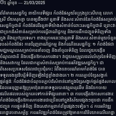
1 ឆ្នាំមុន
—
21/03/2025
ព័ត៌មានសេដ្ឋកិច្ច នាយិការទីផ្សារ កំពង់ផែស្វយ័តក្រុងព្រះសីហនុ លោក
ស្រី ជ័យសុគន្ធា បានឲ្យដឹងថា! តួនាទី និងសារៈសំខាន់នៃកំពង់ផែសម្រាប់
សេដ្ឋកិច្ចជាតិ កំពង់ផែដើរតួនាទីយ៉ាងសំខាន់ចំពោះសេដ្ឋកិច្ចជាតិ ព្រោះវា
ជាច្រកដ៏សំខាន់សម្រាប់ការធ្វើពាណិជ្ជកម្ម និងការដឹកជញ្ជូនទំនិញទាំង
ក្នុង និងក្រៅប្រទេស។ ខាងក្រោមនេះជាតួនាទី និងសារៈសំខាន់មួយចំនួន
របស់កំពង់ផែ៖ ការជំរុញពាណិជ្ជកម្ម និងកំណើនសេដ្ឋកិច្ច: ១ កំពង់ផែជា
មជ្ឈមណ្ឌលសម្រាប់ការនាំចេញ និងនាំចូលទំនិញ ដែលជួយបង្កើន
ចំណូលជាតិ និងបង្កើតឱកាសការងារ។ វាជួយសម្រួលដល់លំហូរនៃទំនិញ
និងសេវាកម្ម ដែលជាកត្តាសំខាន់សម្រាប់ការអភិវឌ្ឍសេដ្ឋកិច្ច។ ជា
ពិសេសប្រទេសដែលជាប្រជុំកោះ រំពឹងចរាចរណ៍តាមកំពង់ផែ បាន
ទទួលរងនូវវិបត្តិទំនិញឡើងថ្លៃខ្លាំងជាងគេ។ ២ ការតភ្ជាប់ខ្សែសង្វាក់
ផ្គត់ផ្គង់: កំពង់ផែជាចំណុចតភ្ជាប់ដ៏សំខាន់នៅក្នុងខ្សែសង្វាក់ផ្គត់ផ្គង់សកល
ដែលអនុញ្ញាតឱ្យក្រុមហ៊ុននានាទទួលបានវត្ថុធាតុដើម និងចែកចាយ
ផលិតផលរបស់ពួកគេទៅកាន់ទីផ្សារនានា។ ៣ ការបង្កើតឱកាសការងារ:
កំពង់ផែបង្កើតឱកាសការងារជាច្រើននៅក្នុងវិស័យផ្សេងៗដូចជា ការដឹក
ជញ្ជូន ការផ្ទុកទំនិញ និងសេវាកម្មពាក់ព័ន្ធផ្សេងៗទៀត។ ៤ ការអភិវឌ្ឍ
ហេដ្ឋារចនាសម្ព័ន្ធ: ការអភិវឌ្ឍកំពង់ផែតម្រូវឱ្យមានការវិនិយោគលើហេដ្ឋា