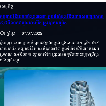
សេដ្ឋកិច្ច
គម្រោងវិនិយោគចំនួន៣៧៣ ក្នុងទំហំទុនវិនិយោគសរុបប្រមាណ
៥,៨ប៊ីលានដុល្លារអាម៉េរិក ត្រូវបានអនុម័ត
1 ឆ្នាំមុន
—
07/07/2025
ភ្នំពេញ+ ដោយក្រុមប្រឹក្សាអភិវឌ្ឍន៍កម្ពុជា ក្នុងឆមាសទី១ ឆ្នាំ២០២៥
បានអនុម័ត គម្រោងវិនិយោគចំនួន៣៧៣ ក្នុងទំហំទុនវិនិយោគសរុប
ប្រមាណ ៥,៨ប៊ីលានដុល្លារអាម៉េរិក ត្រូវបានអនុម័តដោយក្រុមប្រឹក្សា
អភិវឌ្ឍន៍កម្ពុជា