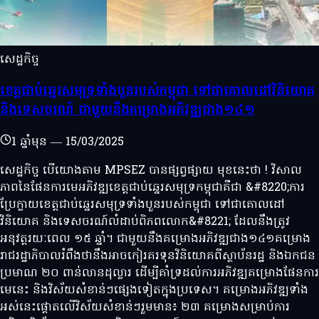
សេដ្ឋកិច្ច
ខេត្តជាប់ឆ្នេរសមុទ្រទាំងបួនរបស់កម្ពុជា ទៅជាគោលដៅវិនិយោគ
និងទេសចរណ៍ ជាមួយនឹងគម្រោងអភិវឌ្ឍជាង១៤១
1 ឆ្នាំមុន
—
15/03/2025
សេដ្ឋកិច្ច បើយោងតាម MPSEZ បានផ្សព្វផ្សាយ មុខនេះថា ! វិសាល
ភាពនៃផែនការមេអភិវឌ្ឍខេត្តជាប់ឆ្នេរសមុទ្រកម្ពុជាគឺជា &#8220;ការ
ប្រែក្លាយខេត្តជាប់ឆ្នេរសមុទ្រទាំងបួនរបស់កម្ពុជា ទៅជាគោលដៅ
វិនិយោគ និងទេសចរណ៍លំដាប់ពិភពលោក&#8221; ដែលនឹងត្រូវ
អនុវត្តរយៈពេល ១៥ ឆ្នាំ។ ជាមួយនឹងគម្រោងអភិវឌ្ឍជាង១៤១គម្រោង
រាជរដ្ឋាភិបាលរំពឹងថានឹងអាចកៀរគរទុនវិនិយោគពីស្ថាប័នរដ្ឋ និងឯកជន
ប្រមាណ ២០ ពាន់លានដុល្លារ ដើម្បីគាំទ្រដល់ការអភិវឌ្ឍគម្រោងផែនការ
មេនេះ និងវិស័យសំខាន់ៗផ្សេងទៀតក្នុងប្រទេស។ គម្រោងអភិវឌ្ឍទាំង
អស់នេះផ្តោតលើវិស័យសំខាន់ៗរួមមាន៖ ២៣ គម្រោងសម្រាប់ការ