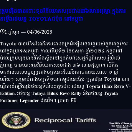
ក្រុមហ៊ុនបានបោះទុនវិនិយោគសរុបជាង៣៦លានដុល្លា ក្នុងការ
តម្លើងរថយន្ត TOYOTAជប៉ុន នៅកម្ពុជា
1 ឆ្នាំមុន
—
04/06/2025
Toyota បានបើកដំណើរការរោងចក្រដំឡើងរថយន្ដរបស់ខ្លួនជាផ្លូវការ
នៅក្នុងប្រទេសកម្ពុជា កាលពីថ្ងៃទី២ ខែឧសភា ឆ្នាំ២០២៤ កន្លងទៅ
ដែលក្រុមហ៊ុនមានទីតាំងស្ថិតនៅក្នុងតំបន់សេដ្ឋកិច្ចពិសេស រ៉ូយ៉ាល់
ភ្នំពេញ បានបោះទុនវិនិយោគសរុបជាង ៣៦ លានដុល្លារ។ បើគិត
មកដល់ពេលបច្ចុប្បន្នរោងចក្រនេះដំណើរការបានរយៈពេល ១ ឆ្នាំ
ហើយ។ សម្រាប់រោងចក្រទី១នៅកម្ពុជានេះដែរ ក្រុមហ៊ុន Toyota បាន
ធ្វើការដំឡើងនូវរថយន្ដទំនើបៗដូចជា៖ រថយន្ដ 𝐓𝐨𝐲𝐨𝐭𝐚 𝐇𝐢𝐥𝐮𝐱 𝐑𝐞𝐯𝐨 𝐕-
𝐄𝐝𝐢𝐭𝐢𝐨𝐧, រថយន្ដ 𝐓𝐨𝐭𝐨𝐲𝐚 𝐇𝐢𝐥𝐮𝐱 𝐑𝐞𝐯𝐨 𝐑𝐚𝐥𝐥𝐲 និងរថយន្ដ 𝐓𝐨𝐲𝐨𝐭𝐚
𝐅𝐨𝐫𝐭𝐮𝐧𝐞𝐫 𝐋𝐞𝐠𝐞𝐧𝐝𝐞𝐫 ជាដើម។ ប្រភព FB