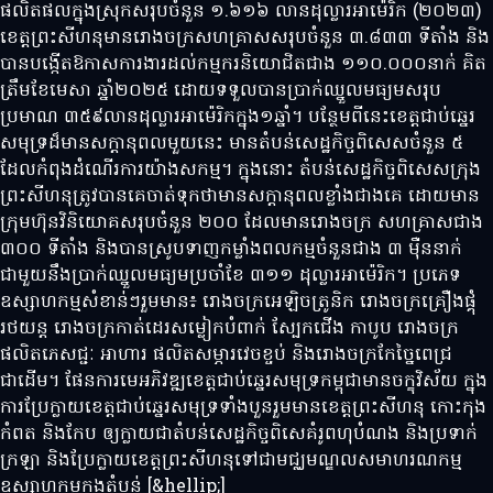
ផលិតផលក្នុងស្រុកសរុបចំនួន ១.៦១៦ លានដុល្លារអាម៉េរិក (២០២៣)
ខេត្តព្រះសីហនុមានរោងចក្រសហគ្រាសសរុបចំនួន ៣.៨៣៣ ទីតាំង និង
បានបង្កើតឱកាសការងារដល់កម្មករនិយោជិតជាង ១១០.០០០នាក់ គិត
ត្រឹមខែមេសា ឆ្នាំ២០២៥ ដោយទទួលបានប្រាក់ឈ្នួលមធ្យមសរុប
ប្រមាណ ៣៥៩លានដុល្លារអាម៉េរិកក្នុង១ឆ្នាំ។ បន្ថែមពីនេះខេត្តជាប់ឆ្នេរ
សមុទ្រដ៏មានសក្តានុពលមួយនេះ មានតំបន់សេដ្ឋកិច្ចពិសេសចំនួន ៥
ដែលកំពុងដំណើរការយ៉ាងសកម្ម។ ក្នុងនោះ តំបន់សេដ្ឋកិច្ចពិសេសក្រុង
ព្រះសីហនុត្រូវបានគេចាត់ទុកថាមានសក្ដានុពលខ្លាំងជាងគេ ដោយមាន
ក្រុមហ៊ុនវិនិយោគសរុបចំនួន ២០០ ដែលមានរោងចក្រ សហគ្រាសជាង
៣០០ ទីតាំង និងបានស្រូបទាញកម្លាំងពលកម្មចំនួនជាង ៣ ម៉ឺននាក់
ជាមួយនឹងប្រាក់ឈ្នួលមធ្យមប្រចាំខែ ៣១១ ដុល្លារអាម៉េរិក។ ប្រភេទ
ឧស្សាហកម្មសំខាន់ៗរួមមាន៖ រោងចក្រអេឡិចត្រូនិក រោងចក្រគ្រឿងផ្គុំ
រថយន្ត រោងចក្រកាត់ដេរសម្លៀកបំពាក់ ស្បែកជើង កាបូប រោងចក្រ
ផលិតភេសជ្ជៈ អាហារ ផលិតសម្ភារវេចខ្ចប់ និងរោងចក្រកែច្នៃពេជ្រ
ជាដើម។ ផែនការមេអភិវឌ្ឍខេត្តជាប់ឆ្នេរសមុទ្រកម្ពុជាមានចក្ខុវិស័យ ក្នុង
ការប្រែក្លាយខេត្តជាប់ឆ្នេរសមុទ្រទាំងបួនរួមមានខេត្តព្រះសីហនុ កោះកុង
កំពត និងកែប ឲ្យក្លាយជាតំបន់សេដ្ឋកិច្ចពិសេគំរូពហុបំណង និងប្រទាក់
ក្រឡា និងប្រែក្លាយខេត្តព្រះសីហនុទៅជាមជ្ឈមណ្ឌលសមាហរណកម្ម
ឧស្សាហកម្មក្នុងតំបន់ [&hellip;]