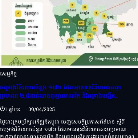
សេដ្ឋកិច្ច
គម្រោងវិនិយោគចំនួន ១៧២ ដែលមានទុនវិនិយោគសរុប
ប្រមាណ ២,៥ពាន់លានដុល្លារអាមេរិក និងគ្រោងបង្កើត..
1 ឆ្នាំមុន
—
09/04/2025
ថ្ងៃនេះក្រុមប្រឹក្សាអភិឌ្ឍន៍កម្ពុជា​ ចេញសេចក្ដីប្រកាសព័ត៌មាន ស្ដីពី
គម្រោងវិនិយោគចំនួន ១៧២ ដែលមានទុនវិនិយោគសរុបប្រមាណ
២,៥ពាន់លានដុល្លារអាមេរិក និងគ្រោងបង្កើតការងារបានចំនួនប្រមាណ