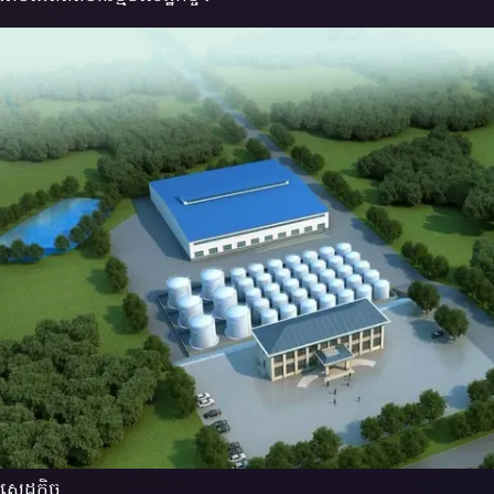
សេដ្ឋកិច្ច