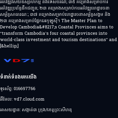
អភិវឌ្ឍវិស័យឧស្សាហកម្ម និងទេសចរណ៍; ៣៥ គម្រោងសម្រាប់ការ
អភិវឌ្ឍប្រព័ន្ធដឹកជញ្ជូន; ២៣ គម្រោងសម្រាប់ការអភិវឌ្ឍហេដ្ឋារចនា
សម្ព័ន្ធសាធារណៈ; ៣៧ គម្រោងសម្រាប់ហេដ្ឋារចនាសម្ព័ន្ធសង្គម និង
២៣ គម្រោងសម្រាប់ផ្នែកអេកូឡូស៊ី។ The Master Plan to
Develop Cambodia&#8217;s Coastal Provinces aims to
“transform Cambodia’s four coastal provinces into
world-class investment and tourism destinations” and
[&hellip;]
ទំនាក់ទំនងមកយើង
ទូរស័ព្ទ:
016697766
អ៊ីមែល:
vd7.cloud.com
អាសយដ្ឋាន:
សង្កាត់៣ ក្រុង/ខេត្តព្រះសីហនុ