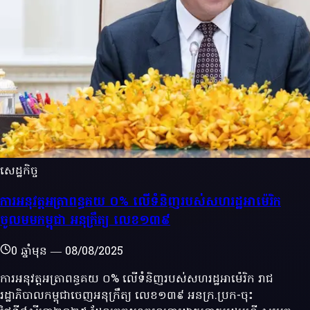
សេដ្ឋកិច្ច
ការអនុវត្តអត្រាពន្ធគយ ០% លើទំនិញរបស់សហរដ្ឋអាម៉េរិក
ចូលមមកម្ពុជា អនុក្រឹត្យ លេខ១៣៩
0 ឆ្នាំមុន
—
08/08/2025
ការអនុវត្តអត្រាពន្ធគយ ០% លើទំនិញរបស់សហរដ្ឋអាម៉េរិក រាជ
រដ្ឋាភិបាលកម្ពុជាចេញអនុក្រឹត្យ លេខ១៣៩ អនក្រ.ប្រក-ចុះ