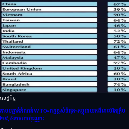
សេដ្ឋកិច្ច
តាមបន្ទាត់កំណត់WTO«ពន្ធខ្ពស់បំផុត»កម្ពុជាយកពីអាម៉េរិកត្រឹម
២៩,៤ភាគរយប៉ុណ្ណោះ