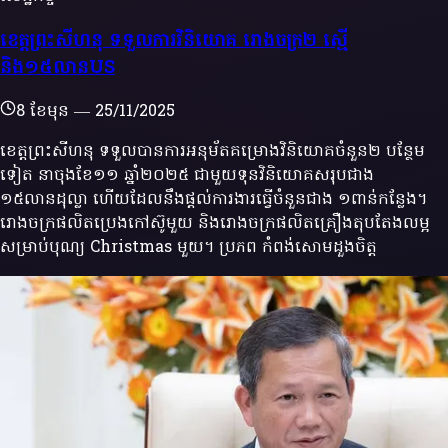
ខេត្តព្រះសីហនុ ទទួលការវិនិយោគ រោងចក្រ២ ស្មើ
និង១៥លានUS
8 ខែមុន
—
25/11/2025
ខេត្តព្រះសីហនុ ទទួលបានការអនុម័តគម្រោងវិនិយោគចំនួន២ បន្ថែម
ទៀត នាចុងខែ១១ ឆ្នាំ២០២៥ ជាមួយទុនវិនិយោគសរុបជាង
១៥លានដុល្លា ហើយដែលនឹងផ្តល់ការងារធ្វើចំនួនជាង ១ពាន់កន្លែង។
រោងចក្រផលិតប្រេងកៅស៊ូមួយ និងរោងចក្រផលិតគ្រឿងតុបតែងលម្អ
សម្រាប់បុណ្យ Christmas មួយ។ ប្រភព កំពង់សោមដួងចិត្ត