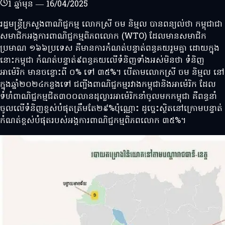
1 ឆ្នាំមុន
—
16/04/2025
រដ្ឋមន្រ្តីក្រសួងពាណិជ្ជកម្ម លោកស្រី ចម និម្មល បានពន្យល់ថា កម្ពុជាជា
សមាជិកអង្គការពាណិជ្ជកម្មពិភពលោក (WTO) ដែលមានសមាជិក
ប្រមាណ ១៦៦ប្រទេស គឺមានការកំណត់បន្ទាត់ពន្ធគយរួមគ្នា ដោយក្នុង
នោះកម្ពុជា កំណត់បន្ទាត់៩ពន្ធគយលើទំនិញទាំងអស់មិនថា ទំនិញ
អាម៉េរិក មានចន្លោះពី ០% ទៅ ៣៥%។ បើតាមលោកស្រី ចម និម្មល នៅ
ក្នុងឆ្នាំ២០២៤កន្លងទៅ ជញ្ជីងពាណិជ្ជកម្មរវាងកម្ពុជានិងអាម៉េរិក ដែល
ទំហំពាណិជ្ជកម្មជិត៣០០លានដុល្លារអាម៉េរិកនាំចូលមកកម្ពុជា គឺពន្ធនាំ
ចូលលើទំនិញខ្ពស់បំផុតត្រឹមតែ២៩%ប៉ុណ្ណោះ ដូច្នេះស្ថិតនៅក្រោមបន្ទាត់
កំណត់ខ្ពស់បំផុតរបស់អង្គការពាណិជ្ជកម្មពិភពលោក ៣៥%។