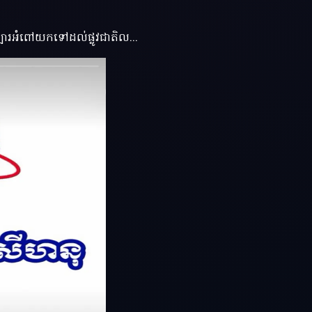
ច្បារអំពៅយកទៅដល់ផ្លូវជាតិល...