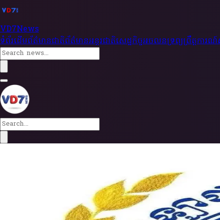
V
D
7
News
ទំព័រដើម
ព័ត៌មានជាតិ
ព័ត៌មានអន្តរជាតិ
សេដ្ឋកិច្ច
អចលនទ្រព្យ
ព្រឹត្តការណ
ទំព័រដើម
ទំព័រដើម
ព័ត៌មានជាតិ
1 ខែមុន
•
admin
ព័ត៌មានអន្តរជាតិ
សេដ្ឋកិច្ច
អចលនទ្រព្យ
ព្រឹត្តការណ
ចាប់ជនល្មើស៤នាក់ ដែលសម្លាប់ជនរងគ្រោះ២នាក់ 
(ភ្នំពេញ)៖ ជនល្មើស៤នាក់ មានជនជាតិចិន២នាក់ ត្រូវបានកម្លាំងនគរបាល
ព័ត៌មានជាតិ
2 ខែមុន
•
admin