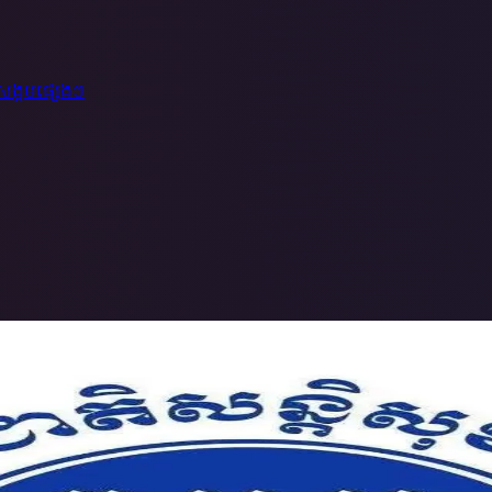
៍សង្គម
ផ្សេងៗ
៍សង្គម
ផ្សេងៗ
ភេទទី៣ តៃកុងឡានតាក់សុី កប់ដីនៅខណ្ឌច្បារអំពៅ
ការិយាល័យព្រហ្មទណ្ឌកំរិតស្រ...