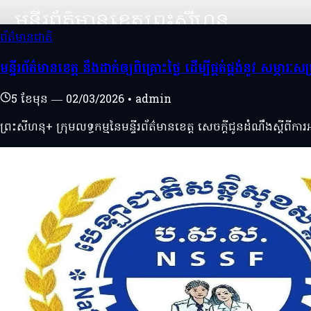
ព័ត៌មានជាតិ
មន្ទីរព័ត៌មានខេត្ត នឹងដាក់ឲ្យពិគ្រោះថ្លៃ ដើម្បីផ្គត់ផ្គង់នូវ សម្ភារៈ
5 ខែមុន
—
02/03/2026
•
admin
ព្រះសីហនុ+ ក្រុមលទ្ធកម្មនៃមន្ទីរព័ត៌មានខេត្ត សេចក្តីជូនដំណឹងស្តីពីកា