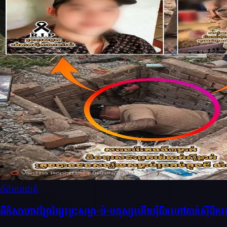
ព័ត៌មានជាតិ
អីក៏សាហាវព្រៃផ្សៃម្លេះសម្លា-ប់-មនុស្សហេីយរុំជិតហៅតាក់សុីដឹ