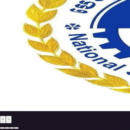
អីក៏សាហាវព្រៃផ្សៃម្លេះសម្លា-ប់-មនុស្សហេីយរុំជិ
អីក៏សាហាវព្រៃផ្សៃម្លេះសម្លា-ប់-មនុស្សហេីយរុំជិតហៅតាក់សុីដឹកចេញពី
ទំព័រដើម
5 ខែមុន
•
admin
មន្ទីរព័ត៌មានខេត្ត នឹងដាក់ឲ្យពិគ្រោះថ្លៃ ដើម្បីផ្គត់ផ
ព្រះសីហនុ+ ក្រុមលទ្ធកម្មនៃមន្ទីរព័ត៌មានខេត្ត សេចក្តីជូនដំណឹងស្តីពីកា
ទំព័រដើម
6 ខែមុន
•
admin
បសស មិនបានបង់ថ្លៃជំនួស ក្នុងករណីទាំង១៤នេះ
១. ការព្យាបាលដោយមិនគិតថ្លៃ ដែលមានចែងក្នុងគោលនយោបាយសុខាភ
‹
›