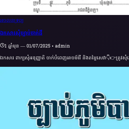
អចលនទ្រព្យ
ឯកសារសុំច្បាប់ចាក់ដី
1 ឆ្នាំមុន
—
01/07/2025
•
admin
ឯកសារ ពាក្យសុំអនុញ្ញាតិ ចាក់បំពេញអាចម៍ដី និងតម្លៃសេវា👇👉ត្រូវសុ