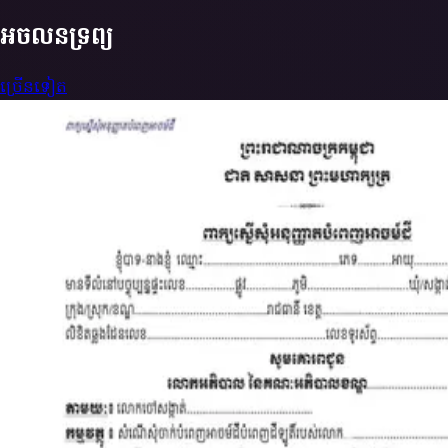
អចលនទ្រព្យ
ច្រើនទៀត