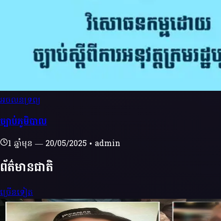
អចលនទ្រព្យ
ច្បាប់ភូមិបាល
1 ឆ្នាំមុន
—
20/05/2025
•
admin
ព័ត៌មានជាតិ
ច្រើនទៀត