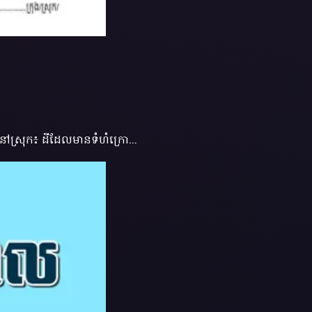
ំនៅស្រុក៖ ដីដែលមានទំហំក្រោ...