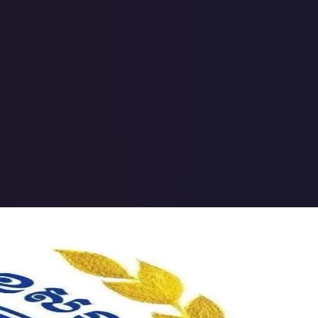
 ជាករណីចាប់ជំរិតទារប្រាក់