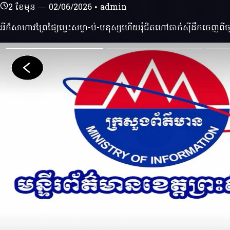
2 ខែមុន
—
02/06/2026
•
admin
អីក៏សាហាវព្រៃផ្សៃម្លេះសម្លា-ប់-មនុស្សហេីយរុំជិតហៅតាក់សុីដឹកចេញពី