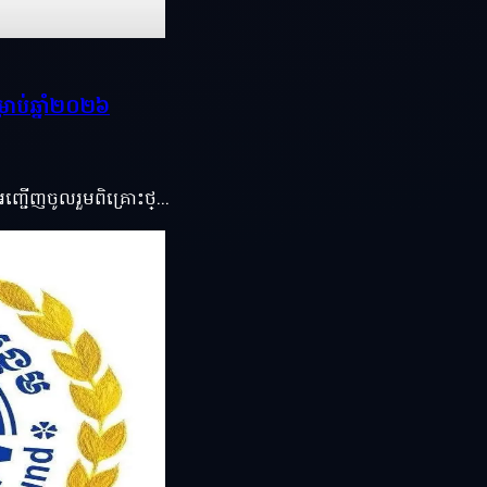
សម្រាប់ឆ្នាំ២០២៦
រអញ្ជើញចូលរួមពិគ្រោះថ្...