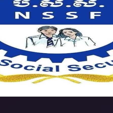
តហៅតាក់សុីដឹកចេញ
ច្បារអំពៅយកទៅដល់ផ្លូវជាតិល...
្គង់នូវ សម្ភារៈសម្រាប់ឆ្នាំ២០២៦
រអញ្ជើញចូលរួមពិគ្រោះថ្...
ទេ
ិបាលសាធារណៈ ២. ការថែទាំធ្មេញ (ការសម...