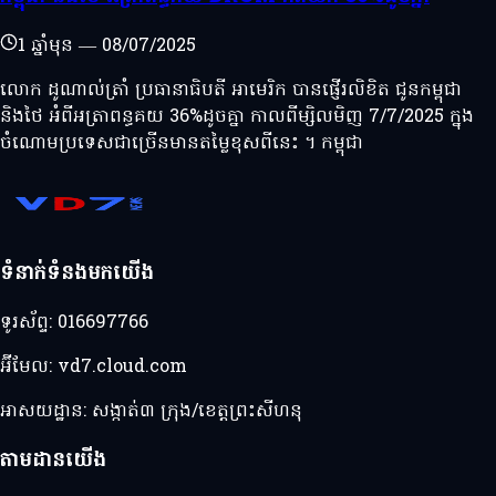
1 ឆ្នាំមុន
—
08/07/2025
លោក ដូណាល់ត្រាំ ប្រធានាធិបតី អាមេរិក បានផ្ញើរលិខិត ជូនកម្ពុជា
និងថៃ អំពីអត្រាពន្ធគយ 36%ដូចគ្នា កាលពីម្សិលមិញ 7/7/2025 ក្នុង
ចំណោមប្រទេសជាច្រើនមានតម្លៃខុសពីនេះ ។ កម្ពុជា
ទំនាក់ទំនងមកយើង
ទូរស័ព្ទ:
016697766
អ៊ីមែល:
vd7.cloud.com
អាសយដ្ឋាន:
សង្កាត់៣ ក្រុង/ខេត្តព្រះសីហនុ
តាមដានយើង