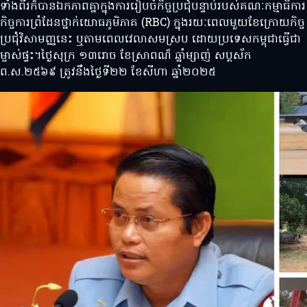
ទាំងពីរក៏បានឯកភាពគ្នាក្នុងការរៀបចំកិច្ចប្រជុំបន្ទាប់របស់គណៈកម្មាធិការ
កិច្ចការព្រំដែនថ្នាក់យោធភូមិភាគ (RBC) ក្នុងរយៈពេលមួយខែក្រោយកិច្ច
ប្រជុំវិសាមញ្ញនេះ ឬតាមពេលវេលាសមស្រប ដោយប្រទេសកម្ពុជាធ្វើជា
ម្ចាស់ផ្ទះ។ថ្ងៃសុក្រ ១៣រោច ខែស្រាពណ៏ ឆ្នាំម្សាញ់ សប្តស័ក
ព.ស.២៥៦៩ ត្រូវនឹងថៃ្ងទី២២ ខែសីហា ឆ្នាំ២០២៥