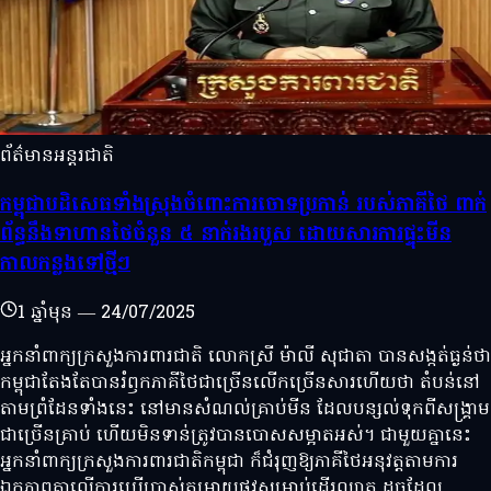
ព័ត៌មានអន្តរជាតិ
កម្ពុជាបដិសេធទាំងស្រុងចំពោះការចោទប្រកាន់ របស់ភាគីថៃ ពាក់
ព័ន្ធនឹងទាហានថៃចំនួន ៥ នាក់រងរបួស ដោយសារការផ្ទុះមីន
កាលកន្លងទៅថ្មីៗ
1 ឆ្នាំមុន
—
24/07/2025
អ្នកនាំពាក្យក្រសួងការពារជាតិ លោកស្រី ម៉ាលី សុជាតា បានសង្កត់ធ្ងន់ថា
កម្ពុជាតែងតែបានរំឭកភាគីថៃជាច្រើនលើកច្រើនសារហើយថា តំបន់នៅ
តាមព្រំដែនទាំងនេះ នៅមានសំណល់គ្រាប់មីន ដែលបន្សល់ទុកពីសង្គ្រាម
ជាច្រើនគ្រាប់ ហើយមិនទាន់ត្រូវបានបោសសម្អាតអស់។ ជាមួយគ្នានេះ
អ្នកនាំពាក្យក្រសួងការពារជាតិកម្ពុជា ក៏ជំរុញឱ្យភាគីថៃអនុវត្តតាមការ
ឯកភាពគ្នាលើការប្រើប្រាស់តម្រាយផ្លូវសម្រាប់ដើរល្បាត ដូចដែល