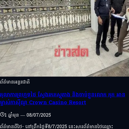
ព័ត៌មានអន្តរជាតិ
តុលាការព្រហ្មទថៃ ស្វែងរកភស្តុតាង និងចាប់ខ្លួនលោក កុក អាន
ម្ចាស់កាស៊ីណូ Crown Casino Resort
1 ឆ្នាំមុន
—
08/07/2025
ព័ត៌មានពីថៃ- នៅព្រឹកថ្ងៃទី8/7/2025 នេះសារព័ត៌មានថៃឈ្មោះ