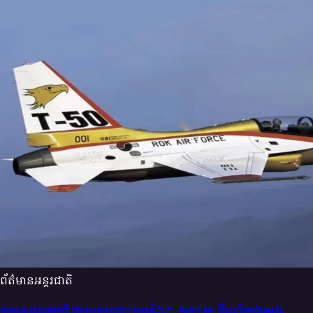
ព័ត៌មានអន្តរជាតិ
លក្ខខណ្ឌការទិញយន្តហោះចម្បាំងT-50TH ពីកូរ៉េខាងត្បូង