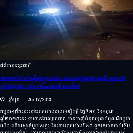
ព័ត៌មានអន្តរជាតិ
ទាហានថៃចាប់ផ្តើមឈ្លានពាន បានបាញ់ផ្លោងចូលដីកម្ពុជានៅ
ព្រំដែនថ្មដា ខេត្តពោធិ៍សាត់ទៀតហើយ!
1 ឆ្នាំមុន
—
26/07/2025
កម្ពុជា-ព្រឹកនេះនៅវេលាម៉ោងជាង៥ទៀបភ្លឺ ថ្ងៃទី២៦ ខែកក្កដា
ឆ្នាំ២០២៥នេះ ទាហានថៃឈ្លានពាន បានបាញ់ចំនួន៥គ្រាប់ចូលដីកម្ពុជា
យើង ហើយស្ងាត់មួយសន្ទុះ តែនៅវេលាម៉ោងជិត៨ ពួកគេបានចាប់ផ្តើម