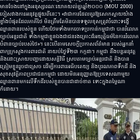
មានចែងនៅក្នុងអនុស្សារណៈយោគយល់គ្នាឆ្នាំ២០០០ (MOU 2000)
ចៀសវាងការអនុវត្តផ្ទុយពីនេះ។ «វាជាការដែលគួរឱ្យសោកស្តាយយ៉ាង
ខ្លាំងបំផុតដែលភាគីថៃ មិនត្រឹមតែមិនបានទទួលខុសត្រូវចំពោះទង្វើ
ឈ្លានពានរបស់ខ្លួន ហើយថែមទាំងមកចោទប្រកាន់កម្ពុជាថា បានរំលោភ
ច្បាប់អន្តរជាតិ ទាំងកម្ពុជាខ្លួនឯងជាជនរងគ្រោះដ៏អយុត្តិធម៌នៃការរំលោភ
បំពានច្បាប់របស់ថៃ»។ នេះបើតាមសេចក្តីប្រកាសព័ត៌មាន របស់អ្នកនាំ
ពាក្យក្រសួងការពារជាតិ នាយប់ថ្ងៃទី២៣ កក្កដា។ កម្ពុជា នឹងបន្តអនុវត្ត
និងដោះស្រាយបញ្ហាដោយសន្តិវិធី ស្របតាមច្បាប់អន្តរជាតិ និងបាន
ត្រៀមខ្លួនរួចជាស្រេច ដើម្បីការពារអធិបតេយ្យ និងបូរណភាពទឹកដី និង
សុខសុវត្ថិភាពប្រជាជនកម្ពុជា ដោយមិនអនុញ្ញាតឱ្យប្រទេសណាមួយ
ឈ្លានពានមកលើទឹកដីរបស់ខ្លួនបានជាដាច់ខាត ទោះក្នុងតម្លៃណា
ក៏ដោយ។