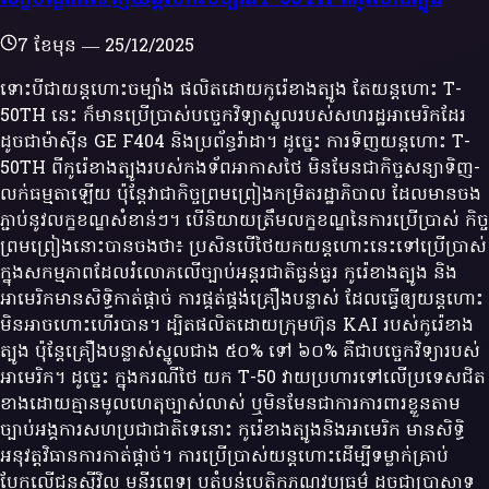
7 ខែមុន
—
25/12/2025
ទោះបីជាយន្តហោះចម្បាំង ផលិតដោយកូរ៉េខាងត្បូង តែយន្តហោះ T-
50TH នេះ ក៏មានប្រើប្រាស់បច្ចេកវិទ្យាស្នូលរបស់សហរដ្ឋអាមេរិកដែរ
ដូចជាម៉ាស៊ីន GE F404 និងប្រព័ន្ធរ៉ាដា។ ដូច្នេះ ការទិញយន្តហោះ T-
50TH ពីកូរ៉េខាងត្បូងរបស់កងទ័ពអាកាសថៃ មិនមែនជាកិច្ចសន្យាទិញ-
លក់ធម្មតាឡើយ ប៉ុន្តែវាជាកិច្ចព្រមព្រៀងកម្រិតរដ្ឋាភិបាល ដែលមានចង
ភ្ជាប់នូវលក្ខខណ្ឌសំខាន់ៗ។ បើនិយាយត្រឹមលក្ខខណ្ឌនៃការប្រើប្រាស់ កិច្ច
ព្រមព្រៀងនោះបានចងថា៖ ប្រសិនបើថៃយកយន្តហោះនេះទៅប្រើប្រាស់
ក្នុងសកម្មភាពដែលរំលោភលើច្បាប់អន្តរជាតិធ្ងន់ធ្ងរ កូរ៉េខាងត្បូង និង
អាមេរិកមានសិទ្ធិកាត់ផ្ដាច់ ការផ្គត់ផ្គង់គ្រឿងបន្លាស់ ដែលធ្វើឲ្យយន្តហោះ
មិនអាចហោះហើរបាន។ ដ្បិតផលិតដោយក្រុមហ៊ុន KAI របស់កូរ៉េខាង
ត្បូង ប៉ុន្តែគ្រឿងបន្លាស់ស្នូលជាង ៥០% ទៅ ៦០% គឺជាបច្ចេកវិទ្យារបស់
អាមេរិក។ ដូច្នេះ ក្នុងករណីថៃ យក T-50 វាយប្រហារទៅលើប្រទេសជិត
ខាងដោយគ្មានមូលហេតុច្បាស់លាស់ ឬមិនមែនជាការការពារខ្លួនតាម
ច្បាប់អង្គការសហប្រជាជាតិទេនោះ កូរ៉េខាងត្បូងនិងអាមេរិក មានសិទ្ធិ
អនុវត្តវិធានការកាត់ផ្ដាច់។ ការប្រើប្រាស់យន្តហោះដើម្បីទម្លាក់គ្រាប់
បែកលើជនស៊ីវិល មន្ទីរពេទ្យ ឬតំបន់បេតិកភណ្ឌវប្បធម៌ ដូចជាប្រាសាទ