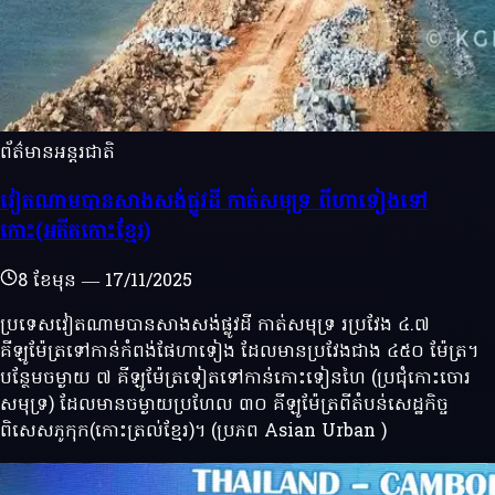
ព័ត៌មានអន្តរជាតិ
វៀតណាមបានសាងសង់ផ្លូវដី កាត់សមុទ្រ ពីហាទៀងទៅ
កោះ(អតីតកោះខ្មែរ)
8 ខែមុន
—
17/11/2025
ប្រទេសវៀតណាមបានសាងសង់ផ្លូវដី កាត់សមុទ្រ រប្រវែង ៤.៧
គីឡូម៉ែត្រទៅកាន់កំពង់ផែហាទៀង ដែលមានប្រវែងជាង ៤៥០ ម៉ែត្រ។
បន្ថែមចម្ងាយ ៧ គីឡូម៉ែត្រទៀតទៅកាន់កោះទៀនហៃ (ប្រជុំកោះចោរ
សមុទ្រ) ដែលមានចម្ងាយប្រហែល ៣០ គីឡូម៉ែត្រពីតំបន់សេដ្ឋកិច្ច
ពិសេសភូកុក(កោះត្រល់ខ្មែរ)។ (ប្រភព Asian Urban )