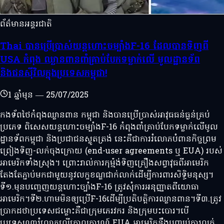
ព័ត៌មានអន្តរជាតិ
Thai បានប្រើប្រាស់យន្តហោះចម្បាំងF-16 ដែលបានទិញពី
USA កំពុង ឈ្លានពានពាំគ្រាប់បែកទម្លាក់លើ មូលដ្ឋានទ័ព
និងជនសុីវិលក្នុងប្រទេសកម្ពុជា!
1 ឆ្នាំមុន
—
25/07/2025
កងទ័ពថៃកំពុងឈ្លានពាន កម្ពុជា និងបានប្រើប្រាស់អាវុធធន់ធ្ងន់គ្រប់
ប្រភេទ ពិសេសយន្តហោះចម្បាំងF-16 កំពុងពាំគ្រាប់បែកទម្លាក់លើមូល
ដ្ឋានទ័ពកម្ពុជា និងប្រជាជនស្លូតត្រង់ នេះគឺជាការរំលោភបំពានកិច្ចព្រម
ព្រៀងទិញ-លក់ចុងក្រោយ (end-user agreements ឬ EUA) របស់
អាមេរិកទាំងស្រុង។ ព្រោះរាល់ការកុម្ម៉ង់ទិញគ្រឿងសព្វាវុធពីអាមេរិក
តែងតែភ្ជាប់មកជាមួយនូវលក្ខខណ្ឌជាក់លាក់ដើម្បីការពារសិទ្ធិមនុស្ស។
ទី១.មុនបញ្ចេញយន្តហោះច្បាំងF-16 ត្រូវសុំការអនុញ្ញាតពីយោធា
អាមេរិក។ទី២.ហាមមិនឲ្យប្រើF-16ដើម្បីប្រតិបត្តិការឈ្លានពាន។ទី៣.ត្រូវ
ប្រាកដថាប្រទេសជម្លោះគឺជាក្រុមភេរវករ និងក្រុមបះបោរ។បើ
ប្រទេសណារំលោភលើគោលការណ៍ EUA អាមេរិកនឹងបញ្ឈប់ការលក់