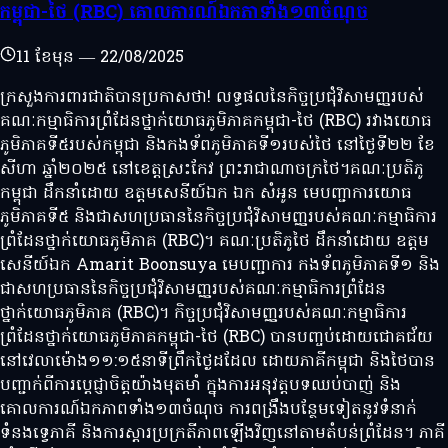
កម្ពុជា-ថៃ (RBC) គោលការណ៍ឯកភាទាំង១៣ចំណុច
11 ខែមុន
—
22/08/2025
ក្រសួងការពារជាតិបានប្រកាសថា! លទ្ធផលនៃកិច្ចប្រជុំវិសាមញ្ញរបស់
គណៈកម្មាធិការព្រំដែនថ្នាក់យោធភូមិភាគកម្ពុជា-ថៃ (RBC) រវាងយោធ
ភូមិភាគទី៥របស់កម្ពុជា និងកងទ័ពភូមិភាគទី១របស់ថៃ នៅថ្ងៃទី២២ ខែ
សីហា ឆ្នាំ២០២៥ នៅខេត្តស្រះកែវ ព្រះរាជាណាចក្រថៃ។គណៈប្រតិភូ
កម្ពុជា ដឹកនាំដោយ ឧត្តមសេនីយ៍ឯក ឯក សំអូន មេបញ្ជាការយោធ
ភូមិភាគទី៥ និងជាសហប្រធាននៃកិច្ចប្រជុំវិសាមញ្ញរបស់គណៈកម្មាធិការ
ព្រំដែនថ្នាក់យោធភូមិភាគ (RBC)។ គណៈប្រតិភូថៃ ដឹកនាំដោយ ឧត្តម
សេនីយ៍ឯក Amarit Boonsuya មេបញ្ជាការ កងទ័ពភូមិភាគទី១ និង
ជាសហប្រធាននៃកិច្ចប្រជុំវិសាមញ្ញរបស់គណៈកម្មាធិការព្រំដែន
ថ្នាក់យោធភូមិភាគ (RBC)។ កិច្ចប្រជុំវិសាមញ្ញរបស់គណៈកម្មាធិការ
ព្រំដែនថ្នាក់យោធភូមិភាគកម្ពុជា-ថៃ (RBC) បានបញ្ចប់ដោយជោគជ័យ
នៅវេលាម៉ោង១១:១៥នាទីព្រឹកថ្ងៃដដែល ដោយភាគីកម្ពុជា និងថៃបាន
បញ្ជាក់ពីការប្តេជ្ញាចិត្តយ៉ាងមុតមាំ ក្នុងការអនុវត្តបទឈប់បាញ់ និង
គោលការណ៍ឯកភាពទាំង១៣ចំណុច ការពង្រឹងបន្ថែមទៀតនូវទំនាក់
ទំនងទ្វេភាគី និងការស្តារប្រក្រតីភាពឡើងវិញនៅតាមតំបន់ព្រំដែន។ ភាគី