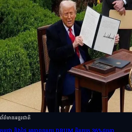
ព័ត៌មានអន្តរជាតិ
កម្ពុជា និងថៃ អត្រាពន្ធគយ DRUM គិតយក 36%ដូចគ្នា