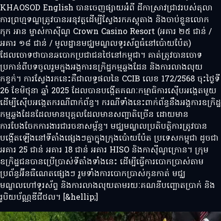
KHAOSOD English បានចេញផ្សាយអំពី ដីកាស្រាវជ្រាវរបស់តុលា
ការព្រហ្មទណ្ឌត្រូវបានអនុវត្តដើម្បីស្វែងរកភស្តុតាង និងចាប់ខ្លួនលោក
កុក អាន ម្ចាស់កាស៊ីណូ Crown Casino Resort (អគារ ២៥ ជាន់ /
អគារ ១៨ ជាន់ / មូលដ្ឋានមជ្ឈមណ្ឌលទូរស័ព្ទធំនៅប៉ោយប៉ែត)
ដែលចោទថាបានឆបោកប្រជាជនថៃនៅកម្ពុជា។ គាត់ត្រូវបានចោទ
ប្រកាន់ពីបទចូលរួមក្នុងអង្គការឧក្រិដ្ឋកម្មឆ្លងដែន និងការលាងលុយ
កខ្វក់។ ការស្វែងរកនេះគឺជាលទ្ធផលនៃ CCIB លេខ 172/2568 ចុះថ្ងៃទី
26 ខែមិថុនា ឆ្នាំ 2025 ដែលបានបង្កើតគណៈកម្មាធិការស៊ើបអង្កេតមួយ
ដើម្បីស៊ើបអង្កេតករណីពាក់ព័ន្ធ។ ករណីទាំងនេះពាក់ព័ន្ធនឹងអង្គការឧក្រិដ្ឋ
កម្មឆ្លងដែនដែលមានបុគ្គលដែលមានសញ្ជាតិច្រើន ដោយមាន
ការបែងចែកការងារជារចនាសម្ព័ន្ធ។ មជ្ឈមណ្ឌលប្រតិបត្តិការត្រូវបាន
បង្កើតឡើងនៅទីតាំងផ្សេងៗគ្នាក្នុងក្រុងប៉ោយប៉ែត ប្រទេសកម្ពុជា ដូចជា
អគារ 25 ជាន់ អគារ 18 ជាន់ អគារ HISO និងកាស៊ីណូក្រោន។ ក្រុម
ឧក្រិដ្ឋជនបានប្រើប្រាស់ទីតាំងទាំងនេះ ដើម្បីធ្វើការបោកប្រាស់តាម
ប្រព័ន្ធអ៊ីនធឺណេតផ្សេងៗ រួមទាំងការបោកប្រាស់កូនកាត់ មជ្ឈ
មណ្ឌលហៅទូរស័ព្ទ និងការលាងលុយតាមរយៈគណនីបញ្ឆោតប្រាក់ និង
រូបិយប័ណ្ណឌីជីថល។ [&hellip;]