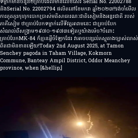
ទម្លាក់មានចំនួន២គ្រាប់ដែលមានលេខស៊េរី Serial No. 22002788
និងSerial No. 22002794 ផលិតនៅខែមករា ឆ្នាំ២០២៣!!រង់ចាំមេីល
ការភូតភូរកុហុកបោកប្រាស់មតិសាធារណៈជាតិសៀមនិងអន្តរជាតិ របស់
ភាគីសៀម ថាគ្រាប់បែកទម្លាក់លេីទីវត្តអារាមនេះ ជាគ្រាប់បែក
សំណល់ពីសង្គ្រាម១៩៧០-១៩៧៣ទៀតឬយ៉ាងម៉េច?ចំពោះ
គ្រាប់បែកMK-84 ក៏គ្មានអ្វីចំឡែកដែរ វាអាចបន្សល់ភស្តុតាងច្បាស់លាស់
ពិតជាមិនខានឡេីយ!Today 2nd August 2025, at Tamon
Senchey pagoda in Taham Village, Kokmorn
Commune, Banteay Ampil District, Oddor Meanchey
province, when [&hellip;]