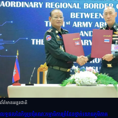
ព័ត៌មានអន្តរជាតិ
លទ្ធផលនៃកិច្ចប្រជុំគណៈកម្មាធិការព្រំដែនថ្នាក់យោធភូមិភាគ