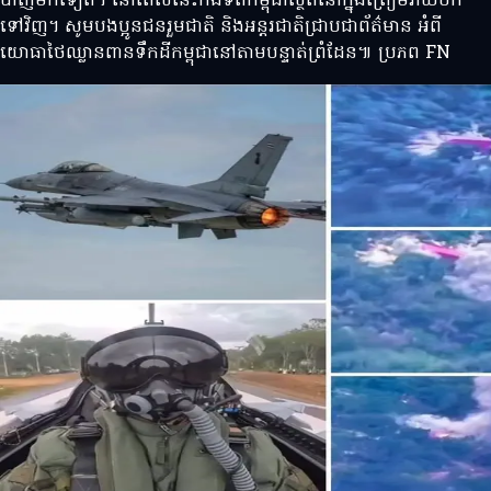
បាញ់មកទៀត។ នៅពេលនេះកងទ័ពកម្ពុជាស្ថិតនៅក្នុងត្រៀមវាយបក
ទៅវិញ។ សូមបងប្អូនជនរួមជាតិ និងអន្តរជាតិជ្រាបជាព័ត៌មាន អំពី
យោធាថៃឈ្លានពានទឹកដីកម្ពុជានៅតាមបន្ទាត់ព្រំដែន៕ ប្រភព FN