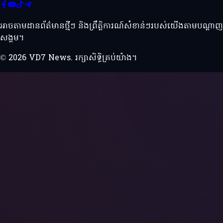
អាចតាមដានព័ត៌មានថ្មីៗ និងព្រឹត្តិការណ៍សំខាន់ៗរបស់យើងតាមបណ្ដាញ
សង្គម។
© 2026 VD7 News. រក្សាសិទ្ធិគ្រប់យ៉ាង។