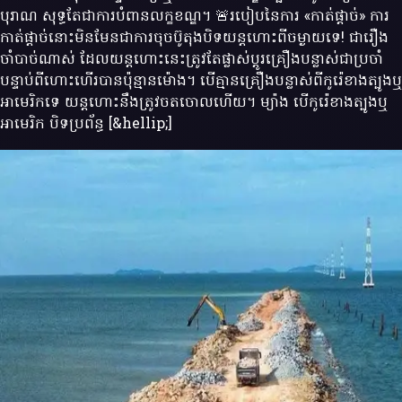
បុរាណ សុទ្ធតែជាការបំពានលក្ខខណ្ឌ។ 🚨របៀបនៃការ «កាត់ផ្ដាច់» ការ
កាត់ផ្ដាច់នោះមិនមែនជាការចុចប៊ូតុងបិទយន្តហោះពីចម្ងាយទេ! ជារឿង
ចាំបាច់ណាស់ ដែលយន្តហោះនេះត្រូវតែផ្លាស់ប្តូរគ្រឿងបន្លាស់ជាប្រចាំ
បន្ទាប់ពីហោះហើរបានប៉ុន្មានម៉ោង។ បើគ្មានគ្រឿងបន្លាស់ពីកូរ៉េខាងត្បូងឬ
អាមេរិកទេ យន្តហោះនឹងត្រូវចតចោលហើយ។ ម្យ៉ាង បើកូរ៉េខាងត្បូងឬ
អាមេរិក បិទប្រព័ន្ធ [&hellip;]