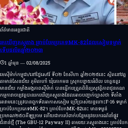
ព័ត៌មានអន្តរជាតិ
រកឃេីញភស្តុតាង គ្រាប់បែកប្រភេទMK-82ដែលសៀមទម្លាក់
ទើបផលិតឆ្នាំ២០២៣
1 ឆ្នាំមុន
—
02/08/2025
មេសុីម៉ាក់កម្ពុជា/នៅថ្ងៃសៅរ៍ ទី០២ ខែសីហា ឆ្នាំ២០២៥នេះ ស្ថិតនៅវត្ត
តាមាន់សែនជ័យ ភូមិតាហាំ ឃុំគោកមន ស្រុកបន្ទាយអំពិល ខេត្តឧត្តរ
មានជ័យ កម្លាំងអង្គភាពសុីម៉ាក់ បានធ្វេីការត្រួតពិនិត្យសុវត្ថិភាពជូនគណ
កម្មការាចារ្យវត្តបានរកឃេីញភស្តុតាងដែលអាចបញ្ជាក់ច្បាស់ថា ទីតាំង
អារាមនេះត្រូវបានពួកទ័ពអាកាសសៀម ប្រេីប្រាស់យន្តហោះF-16 ទម្លាក់
គ្រាប់បែកប្រភេទMK-82។ គ្រាប់បែកMK-82នេះ មានទម្ងន់
ប្រមាណ២៥០គីឡូក្រាម ហេីយជាការបំពាក់បន្ថែមនូវឧបករណ៍នាំផ្លូវ
ជំនាន់ថ្មី (The GBU-12 Payway II) តាមរយៈភស្តុតាងនេះ គ្រាប់បែក