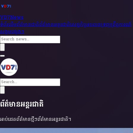
V
D
7
News
ទំព័រដើម
ព័ត៌មានជាតិ
ព័ត៌មានអន្តរជាតិ
សេដ្ឋកិច្ច
អចលនទ្រព្យ
ព្រឹត្តការណ៍
សង្គម
ផ្សេងៗ
ទំព័រដើម
ព័ត៌មានជាតិ
ព័ត៌មានអន្តរជាតិ
សេដ្ឋកិច្ច
អចលនទ្រព្យ
ព្រឹត្តការណ៍
ព័ត៌មានអន្តរជាតិ
សង្គម
ផ្សេងៗ
អាប់ដេតព័ត៌មានថ្មីៗ
ព័ត៌មានអន្តរជាតិ
។